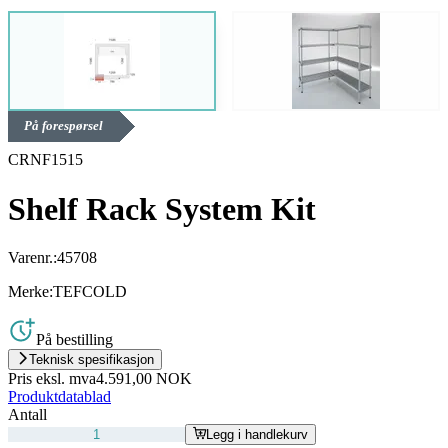
På forespørsel
CRNF1515
Shelf Rack System Kit
Varenr.:
45708
Merke:
TEFCOLD
På bestilling
Teknisk spesifikasjon
Pris eksl. mva
4.591,00 NOK
Produktdatablad
Antall
Legg i handlekurv