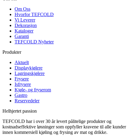
Om Oss
Hvorfor TEFCOLD
Vi Leverer
Dekorasjon
Kataloger
Garanti
TEFCOLD Nyheter
Produkter
Aktuelt
Displaykjølere
Lagringskjølere
Frysere
Isfrysere
Kjøle- og fryserom
Gastro
Reservedeler
Helhjertet passion
TEFCOLD har i over 30 år levert pålitelige produkter og
kostnadseffektive løsninger som oppfyller kravene til alle kunder
innen kommersiell kjøling og frysing av mat og drikke.