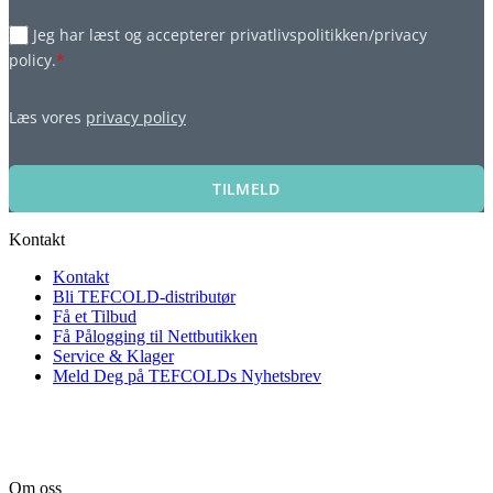
Jeg har læst og accepterer privatlivspolitikken/privacy
policy.
*
Læs vores
privacy policy
TILMELD
Kontakt
Kontakt
Bli TEFCOLD-distributør
Få et Tilbud
Få Pålogging til Nettbutikken
Service & Klager
Meld Deg på TEFCOLDs Nyhetsbrev
Om oss