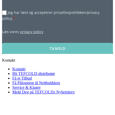
Jeg har læst og accepterer privatlivspolitikken/privacy
policy.
*
Læs vores
privacy policy
TILMELD
Kontakt
Kontakt
Bli TEFCOLD-distributør
Få et Tilbud
Få Pålogging til Nettbutikken
Service & Klager
Meld Deg på TEFCOLDs Nyhetsbrev