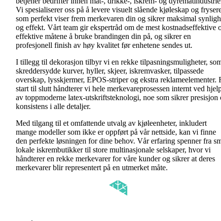
betjener bedrifter innen mat-, drikke-, iskrem- og dyrematindustrie
Vi spesialiserer oss på å levere visuelt slående kjøleskap og fryser
som perfekt viser frem merkevaren din og sikrer maksimal synligh
og effekt. Vårt team gir ekspertråd om de mest kostnadseffektive 
effektive måtene å bruke brandingen din på, og sikrer en
profesjonell finish av høy kvalitet før enhetene sendes ut.
I tillegg til dekorasjon tilbyr vi en rekke tilpasningsmuligheter, so
skreddersydde kurver, hyller, skjeer, iskremvasker, tilpassede
overskap, lysskjermer, EPOS-striper og ekstra reklameelementer. 
start til slutt håndterer vi hele merkevareprosessen internt ved hjel
av toppmoderne latex-utskriftsteknologi, noe som sikrer presisjon
konsistens i alle detaljer.
Med tilgang til et omfattende utvalg av kjøleenheter, inkludert
mange modeller som ikke er oppført på vår nettside, kan vi finne
den perfekte løsningen for dine behov. Vår erfaring spenner fra s
lokale iskrembutikker til store multinasjonale selskaper, hvor vi
håndterer en rekke merkevarer for våre kunder og sikrer at deres
merkevarer blir representert på en utmerket måte.