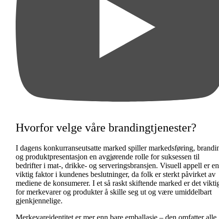
Hvorfor velge våre brandingtjenester?
I dagens konkurranseutsatte marked spiller markedsføring, brandi
og produktpresentasjon en avgjørende rolle for suksessen til
bedrifter i mat-, drikke- og serveringsbransjen. Visuell appell er en
viktig faktor i kundenes beslutninger, da folk er sterkt påvirket av
mediene de konsumerer. I et så raskt skiftende marked er det vikti
for merkevarer og produkter å skille seg ut og være umiddelbart
gjenkjennelige.
Merkevareidentitet er mer enn bare emballasje – den omfatter alle