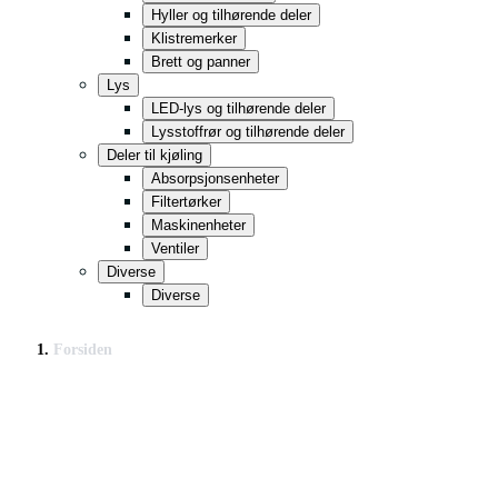
Hyller og tilhørende deler
Klistremerker
Brett og panner
Lys
LED-lys og tilhørende deler
Lysstoffrør og tilhørende deler
Deler til kjøling
Absorpsjonsenheter
Filtertørker
Maskinenheter
Ventiler
Diverse
Diverse
Forsiden