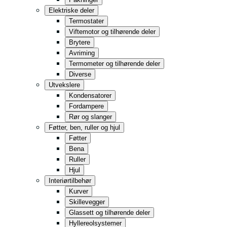
Kjøkken
Elektriske deler
Nærbutikk/kiosk
Termostater
Viftemotor og tilhørende deler
Lagring
Brytere
Detaljhandel
Avriming
Termometer og tilhørende deler
Hurtigmat
Diverse
Alt i svart
Utvekslere
Kondensatorer
Fordampere
Rør og slanger
Føtter, ben, ruller og hjul
Føtter
Bena
Ruller
Hjul
Interiørtilbehør
Kurver
Skillevegger
Glassett og tilhørende deler
Hyllereolsystemer