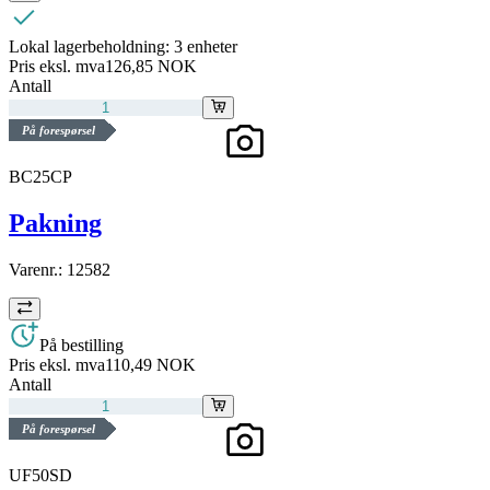
Lokal lagerbeholdning:
3 enheter
Pris eksl. mva
126,85 NOK
Antall
På forespørsel
BC25CP
Pakning
Varenr.:
12582
På bestilling
Pris eksl. mva
110,49 NOK
Antall
På forespørsel
UF50SD