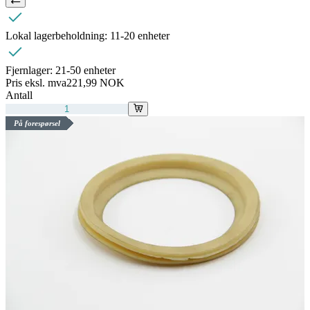
Lokal lagerbeholdning:
11-20 enheter
Fjernlager:
21-50 enheter
Pris eksl. mva
221,99 NOK
Antall
På forespørsel