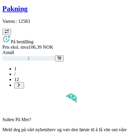
Pakning
Varenr.:
12583
På bestilling
Pris eksl. mva
106,39 NOK
Antall
1
/
12
Sulten På Mer?
Meld deg på vårt nyhetsbrev og vær den første til å få vite om våre