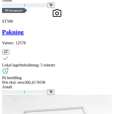
Antall
På forespørsel
ST500
Pakning
Varenr.:
12578
Lokal lagerbeholdning:
5 enheter
På bestilling
Pris eksl. mva
300,43 NOK
Antall