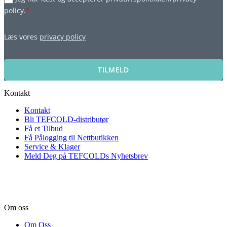
policy.
*
Læs vores
privacy policy
TILMELD
Kontakt
Kontakt
Bli TEFCOLD-distributør
Få et Tilbud
Få Pålogging til Nettbutikken
Service & Klager
Meld Deg på TEFCOLDs Nyhetsbrev
Om oss
Om Oss