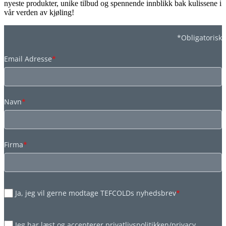
nyeste produkter, unike tilbud og spennende innblikk bak kulissene i
vår verden av kjøling!
*Obligatorisk
Email Adresse
*
Navn
*
Firma
*
Ja, jeg vil gerne modtage TEFCOLDs nyhedsbrev
*
Jeg har læst og accepterer privatlivspolitikken/privacy