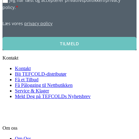
Jeg har læst og accepterer privatlivspolitikken/privacy
policy.
*
Læs vores
privacy policy
TILMELD
Kontakt
Kontakt
Bli TEFCOLD-distributør
Få et Tilbud
Få Pålogging til Nettbutikken
Service & Klager
Meld Deg på TEFCOLDs Nyhetsbrev
Om oss
Om Oss