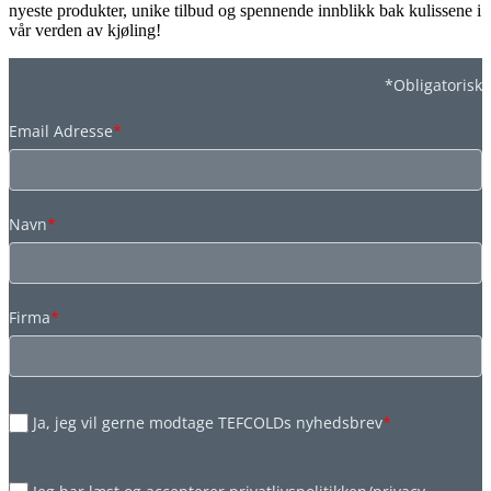
nyeste produkter, unike tilbud og spennende innblikk bak kulissene i
vår verden av kjøling!
*Obligatorisk
Email Adresse
*
Navn
*
Firma
*
Ja, jeg vil gerne modtage TEFCOLDs nyhedsbrev
*