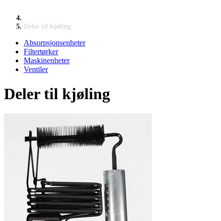
Deler til kjøling
Absorpsjonsenheter
Filtertørker
Maskinenheter
Ventiler
Deler til kjøling