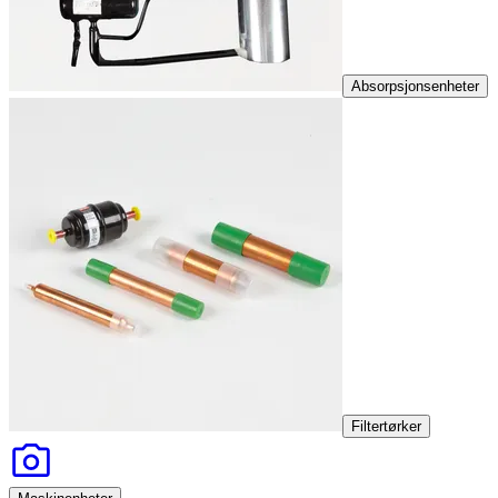
Absorpsjonsenheter
Filtertørker