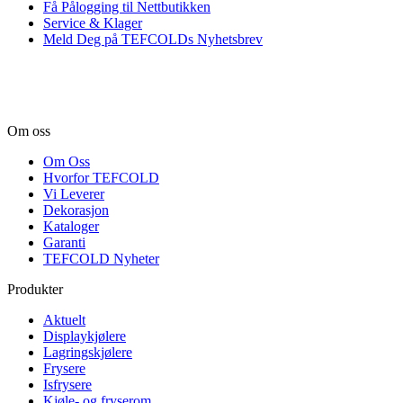
Få Pålogging til Nettbutikken
Service & Klager
Meld Deg på TEFCOLDs Nyhetsbrev
Om oss
Om Oss
Hvorfor TEFCOLD
Vi Leverer
Dekorasjon
Kataloger
Garanti
TEFCOLD Nyheter
Produkter
Aktuelt
Displaykjølere
Lagringskjølere
Frysere
Isfrysere
Kjøle- og fryserom