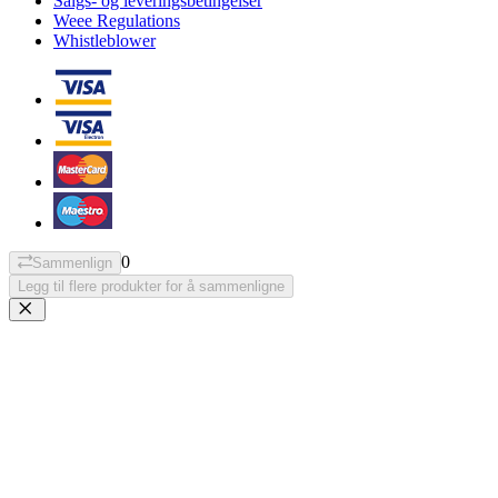
Salgs- og leveringsbetingelser
Weee Regulations
Whistleblower
0
Sammenlign
Legg til flere produkter for å sammenligne