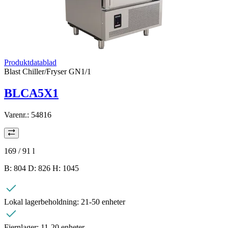
Produktdatablad
Blast Chiller/Fryser GN1/1
BLCA5X1
Varenr.:
54816
169 / 91
l
B: 804 D: 826 H: 1045
Lokal lagerbeholdning:
21-50 enheter
Fjernlager:
11-20 enheter