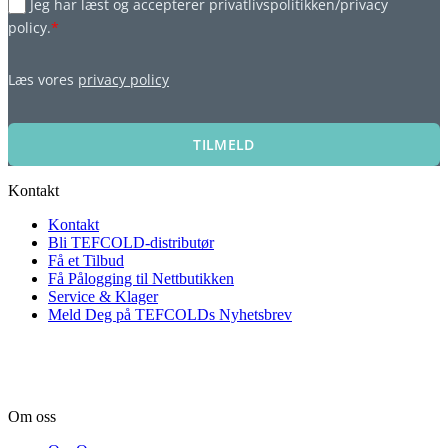
Jeg har læst og accepterer privatlivspolitikken/privacy
policy.
*
Læs vores
privacy policy
TILMELD
Kontakt
Kontakt
Bli TEFCOLD-distributør
Få et Tilbud
Få Pålogging til Nettbutikken
Service & Klager
Meld Deg på TEFCOLDs Nyhetsbrev
Om oss