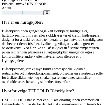
Pris eksl. mva
45.075,00 NOK
Antall
Hva er en hurtigkjøler?
Blåsekjøler (noen ganger også kalt sjokkjøler, hurtigkjøler,
hurtigfryser, hurtigfryser eller sjokkfryser) er et kraftig kjøleapparat
designet for å raskt redusere temperaturen på matvarer, samtidig som
det bevarer deres friskhet, kvalitet og, viktigst av alt, begrenser
bakterievekst. Ved å bruke en Blåsekjøler til å senke temperaturen
på en rett før den plasseres i et lagringskjøler, unngår du også å
kompromittere andre kjølte matvarer som allerede er i
lagringskjøleren.
Blåsekjølere/frysere er mye brukt i profesjonelle kjøkken,
restauranter og matproduksjonsanlegg, og spiller en avgjørende rolle
for å sikre sikkerheten og smaken på rettene dine, samt sikre
overholdelse av helse- og sikkerhetsforskrifter.
Hvorfor velge TEFCOLD Blåsekjølere?
Hos TEFCOLD har vi mer enn 35 års erfaring innen kommersiell
kjøleindustri. Vi har derfor den tekniske kunnskapen som trengs for