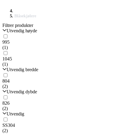
Blåsekjølere
Filtrer produkter
Utvendig høyde
995
(1)
1045
(1)
Utvendig bredde
804
(2)
Utvendig dybde
826
(2)
Utvendig
SS304
(2)