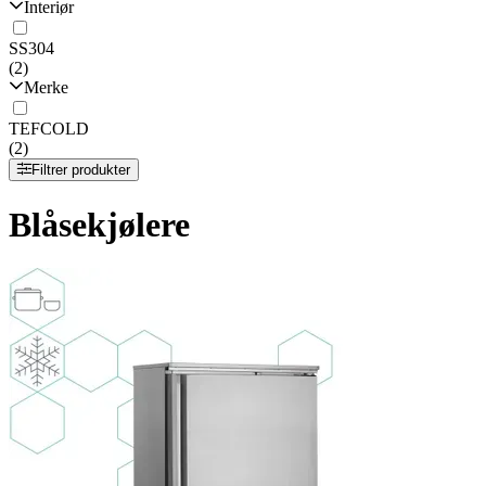
Interiør
SS304
(2)
Merke
TEFCOLD
(2)
Filtrer produkter
Blåsekjølere