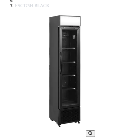
FSC175H BLACK