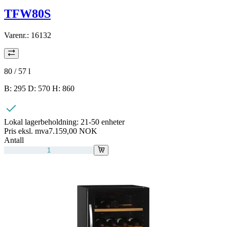
TFW80S
Varenr.:
16132
80 / 57
l
B: 295 D: 570 H: 860
Lokal lagerbeholdning:
21-50 enheter
Pris eksl. mva
7.159,00 NOK
Antall