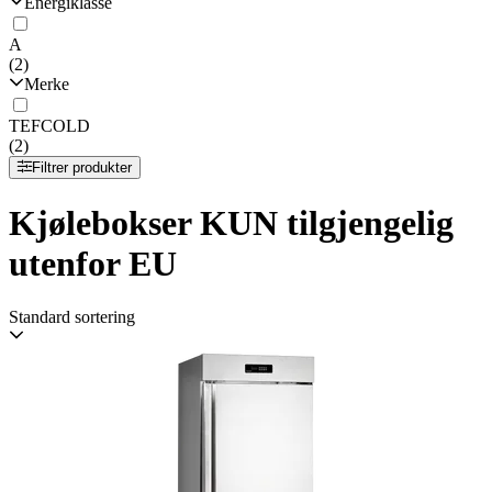
Energiklasse
A
(2)
Merke
TEFCOLD
(2)
Filtrer produkter
Kjølebokser KUN tilgjengelig
utenfor EU
Standard sortering