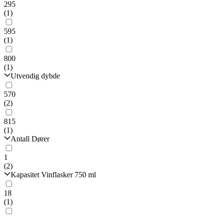
295
(1)
595
(1)
800
(1)
Utvendig dybde
570
(2)
815
(1)
Antall Dører
1
(2)
Kapasitet Vinflasker 750 ml
18
(1)