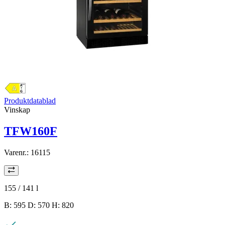
Produktdatablad
Vinskap
TFW160F
Varenr.:
16115
155 / 141
l
B: 595 D: 570 H: 820