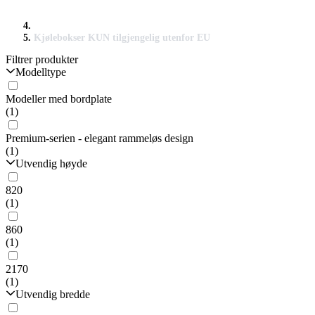
Kjølebokser KUN tilgjengelig utenfor EU
Filtrer produkter
Modelltype
Modeller med bordplate
(1)
Premium-serien - elegant rammeløs design
(1)
Utvendig høyde
820
(1)
860
(1)
2170
(1)
Utvendig bredde