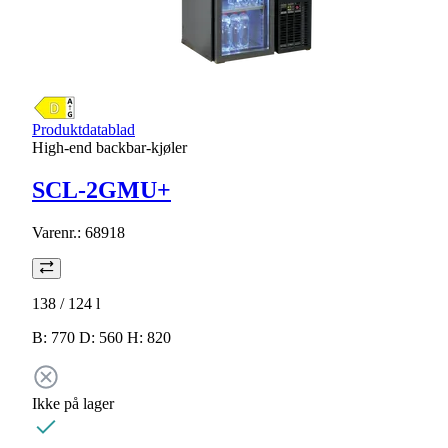
Produktdatablad
High-end backbar-kjøler
SCL-2GMU+
Varenr.:
68918
138 / 124
l
B: 770 D: 560 H: 820
Ikke på lager