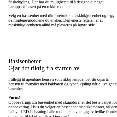
flaskekjøling. Her har du muligheten til å designe ditt eget
baroppsett basert på en rekke moduler.
Velg en basisenhet med din foretrukne maskinkjøleenhet og legg ti
de frontene/modulene du ønsker. Den eneste regelen er at
maskinkjøleenheten alltid må plasseres på høyre side.
Basisenheter
Gjør det riktig fra starten av
I tillegg til åpenbare hensyn som riktig lengde, bør du også ta
hensyn til formålet med bakbaren og typen kjøling når du velger 
basenhet.
Formål
Oppbevaring: En baseenhet med skumdører er det beste valget for
oppbevaring. Hvis du velger en baseenhet med skumdører, vil de
ha hvit LED-belysning i alle moduler, uavhengig av hvilke fronter
du legger til (skuffer, glassdører osv.).