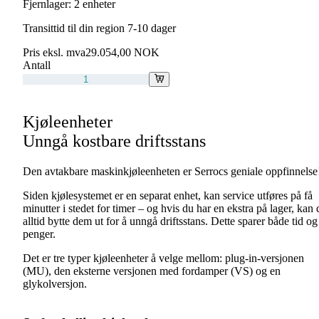
Fjernlager:
2 enheter
Transittid til din region 7-10 dager
Pris eksl. mva
29.054,00 NOK
Antall
Kjøleenheter
Unngå kostbare driftsstans
Den avtakbare maskinkjøleenheten er Serrocs geniale oppfinnelse
Siden kjølesystemet er en separat enhet, kan service utføres på få
minutter i stedet for timer – og hvis du har en ekstra på lager, kan 
alltid bytte dem ut for å unngå driftsstans. Dette sparer både tid og
penger.
Det er tre typer kjøleenheter å velge mellom: plug-in-versjonen
(MU), den eksterne versjonen med fordamper (VS) og en
glykolversjon.