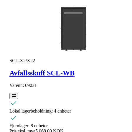
SCL-X2/X22
Avfallsskuff SCL-WB
Varenr.:
69031
Lokal lagerbeholdning:
4 enheter
Fjernlager:
8 enheter
Pris eksl. mva
5.068,00 NOK